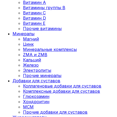
Витамин А
Витамины группы В
Витамин C
Витамин D
Витамин Е
Прочие витамины
Минералы
Магний
Цинк
Минеральные комплексы
ZMA и ZMB
Кальций
Железо
Электролиты
Прочие минералы
Добавки для суставов
Коллагеновые добавки для суставов
Комплексные добавки для суставов
Глюкозамин
Хондроитин
MCM
Прочие добавки для суставов