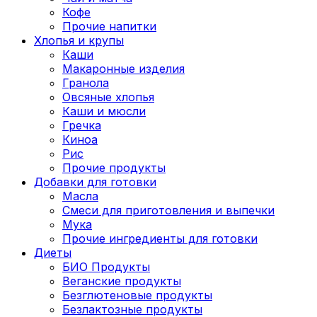
Кофе
Прочие напитки
Хлопья и крупы
Каши
Макаронные изделия
Гранола
Овсяные хлопья
Каши и мюсли
Гречка
Киноа
Рис
Прочие продукты
Добавки для готовки
Масла
Смеси для приготовления и выпечки
Мука
Прочие ингредиенты для готовки
Диеты
БИО Продукты
Веганские продукты
Безглютеновые продукты
Безлактозные продукты