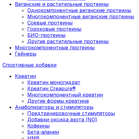
Веганские и растительные протеины
Однокомпонентные веганские протеины
Многокомпонентные веганские протеины
Соевые протеины
Гороховые протеины
БИО-протеины
Другие растительные протеины
Многокомпонентные протеины
Гейнеры
Спортивные добавки
Креатин
Креатин моногидрат
Креатин Creapure®
Многокомпонентный креатин
Другие формы креатина
Анаболизаторы и стимуляторы
Предтренировочные стимуляторы
Добавки оксида азота (NO)
Кофеины
Бета-аланин
HMB