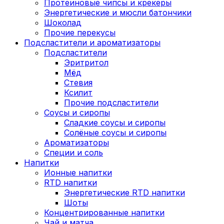
Протеиновые чипсы и крекеры
Энергетические и мюсли батончики
Шоколад
Прочие перекусы
Подсластители и ароматизаторы
Подсластители
Эритритол
Мёд
Стевия
Ксилит
Прочие подсластители
Соусы и сиропы
Сладкие соусы и сиропы
Солёные соусы и сиропы
Ароматизаторы
Специи и соль
Напитки
Ионные напитки
RTD напитки
Энергетические RTD напитки
Шоты
Концентрированные напитки
Чай и матча