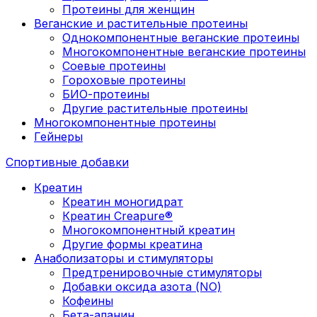
Протеины для женщин
Веганские и растительные протеины
Однокомпонентные веганские протеины
Многокомпонентные веганские протеины
Соевые протеины
Гороховые протеины
БИО-протеины
Другие растительные протеины
Многокомпонентные протеины
Гейнеры
Спортивные добавки
Креатин
Креатин моногидрат
Креатин Creapure®
Многокомпонентный креатин
Другие формы креатина
Анаболизаторы и стимуляторы
Предтренировочные стимуляторы
Добавки оксида азота (NO)
Кофеины
Бета-аланин