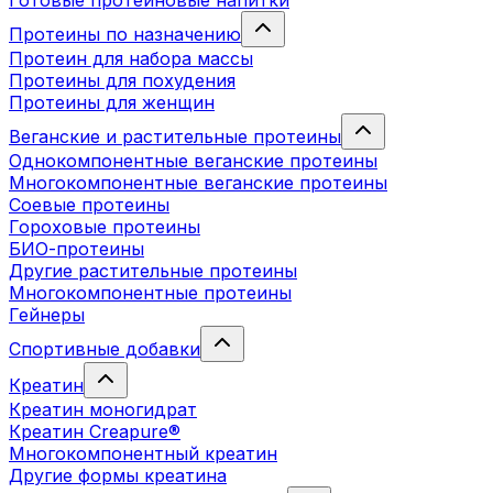
Готовые протеиновые напитки
Протеины по назначению
Протеин для набора массы
Протеины для похудения
Протеины для женщин
Веганские и растительные протеины
Однокомпонентные веганские протеины
Многокомпонентные веганские протеины
Соевые протеины
Гороховые протеины
БИО-протеины
Другие растительные протеины
Многокомпонентные протеины
Гейнеры
Спортивные добавки
Креатин
Креатин моногидрат
Креатин Creapure®
Многокомпонентный креатин
Другие формы креатина