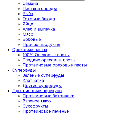
Семена
Пасты и спреды
Рыба
Готовые блюда
Яйца
Хлеб и выпечка
Мясо
Бобовые
Прочие продукты
Ореховые пасты
100% Ореховые пасты
Сладкие ореховые пасты
Протеиновые ореховые пасты
Суперфуды
Зелёные суперфуды
Клетчатка
Другие суперфуды
Протеиновые перекусы
Протеиновые батончики
Вяленое мясо
Сухофрукты
Протеиновое печенье