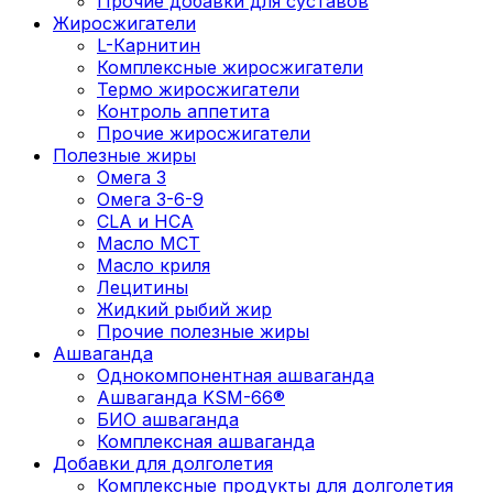
Прочие добавки для суставов
Жиросжигатели
L-Карнитин
Комплексные жиросжигатели
Термо жиросжигатели
Контроль аппетита
Прочие жиросжигатели
Полезные жиры
Омега 3
Омега 3-6-9
CLA и HCA
Масло МСТ
Масло криля
Лецитины
Жидкий рыбий жир
Прочие полезные жиры
Ашваганда
Однокомпонентная ашваганда
Ашваганда KSM-66®
БИО ашваганда
Комплексная ашваганда
Добавки для долголетия
Комплексные продукты для долголетия