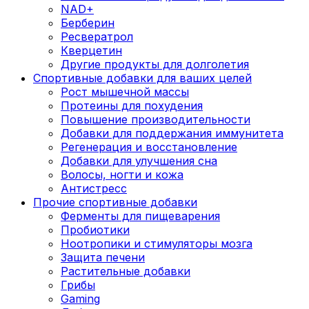
NAD+
Берберин
Ресвератрол
Кверцетин
Другие продукты для долголетия
Спортивные добавки для ваших целей
Рост мышечной массы
Протеины для похудения
Повышение производительности
Добавки для поддержания иммунитета
Регенерация и восстановление
Добавки для улучшения сна
Волосы, ногти и кожа
Антистресс
Прочие спортивные добавки
Ферменты для пищеварения
Пробиотики
Ноотропики и стимуляторы мозга
Защита печени
Растительные добавки
Грибы
Gaming