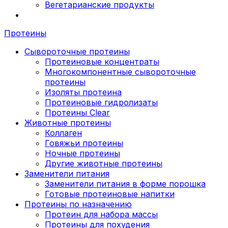
Вегетарианские продукты
Протеины
Сывороточные протеины
Протеиновые концентраты
Многокомпонентные сывороточные
протеины
Изоляты протеина
Протеиновые гидролизаты
Протеины Clear
Животные протеины
Коллаген
Говяжьи протеины
Ночные протеины
Другие животные протеины
Заменители питания
Заменители питания в форме порошка
Готовые протеиновые напитки
Протеины по назначению
Протеин для набора массы
Протеины для похудения