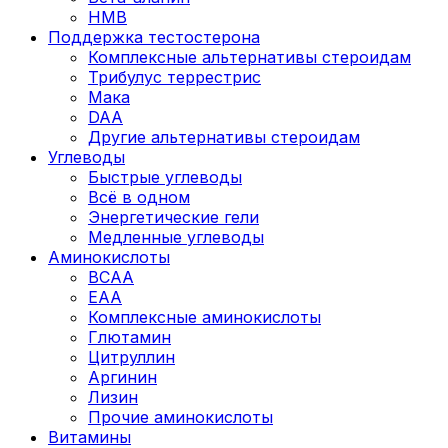
HMB
Поддержка тестостерона
Комплексные альтернативы стероидам
Трибулус террестрис
Мака
DAA
Другие альтернативы стероидам
Углеводы
Быстрые углеводы
Всё в одном
Энергетические гели
Медленные углеводы
Аминокислоты
BCAA
EAA
Комплексные аминокислоты
Глютамин
Цитруллин
Аргинин
Лизин
Прочие аминокислоты
Витамины