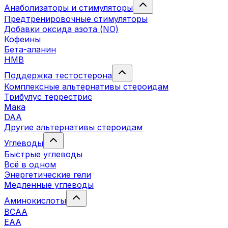
Анаболизаторы и стимуляторы
Предтренировочные стимуляторы
Добавки оксида азота (NO)
Кофеины
Бета-аланин
HMB
Поддержка тестостерона
Комплексные альтернативы стероидам
Трибулус террестрис
Мака
DAA
Другие альтернативы стероидам
Углеводы
Быстрые углеводы
Всё в одном
Энергетические гели
Медленные углеводы
Аминокислоты
BCAA
EAA