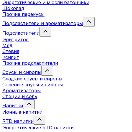
Энергетические и мюсли батончики
Шоколад
Прочие перекусы
Подсластители и ароматизаторы
Подсластители
Эритритол
Мёд
Стевия
Ксилит
Прочие подсластители
Соусы и сиропы
Сладкие соусы и сиропы
Солёные соусы и сиропы
Ароматизаторы
Специи и соль
Напитки
Ионные напитки
RTD напитки
Энергетические RTD напитки