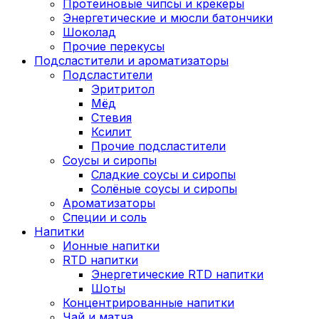
Протеиновые чипсы и крекеры
Энергетические и мюсли батончики
Шоколад
Прочие перекусы
Подсластители и ароматизаторы
Подсластители
Эритритол
Мёд
Стевия
Ксилит
Прочие подсластители
Соусы и сиропы
Сладкие соусы и сиропы
Солёные соусы и сиропы
Ароматизаторы
Специи и соль
Напитки
Ионные напитки
RTD напитки
Энергетические RTD напитки
Шоты
Концентрированные напитки
Чай и матча