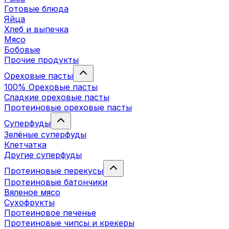
Готовые блюда
Яйца
Хлеб и выпечка
Мясо
Бобовые
Прочие продукты
Ореховые пасты
100% Ореховые пасты
Сладкие ореховые пасты
Протеиновые ореховые пасты
Суперфуды
Зелёные суперфуды
Клетчатка
Другие суперфуды
Протеиновые перекусы
Протеиновые батончики
Вяленое мясо
Сухофрукты
Протеиновое печенье
Протеиновые чипсы и крекеры