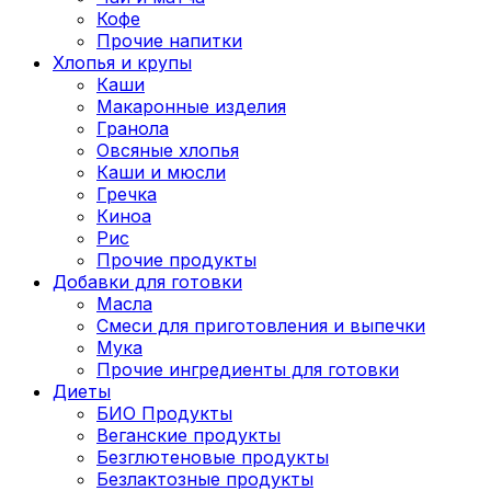
Кофе
Прочие напитки
Хлопья и крупы
Каши
Макаронные изделия
Гранола
Овсяные хлопья
Каши и мюсли
Гречка
Киноа
Рис
Прочие продукты
Добавки для готовки
Масла
Смеси для приготовления и выпечки
Мука
Прочие ингредиенты для готовки
Диеты
БИО Продукты
Веганские продукты
Безглютеновые продукты
Безлактозные продукты