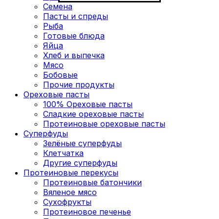
Семена
Пасты и спреды
Рыба
Готовые блюда
Яйца
Хлеб и выпечка
Мясо
Бобовые
Прочие продукты
Ореховые пасты
100% Ореховые пасты
Сладкие ореховые пасты
Протеиновые ореховые пасты
Суперфуды
Зелёные суперфуды
Клетчатка
Другие суперфуды
Протеиновые перекусы
Протеиновые батончики
Вяленое мясо
Сухофрукты
Протеиновое печенье