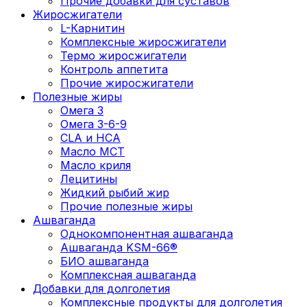
Прочие добавки для суставов
Жиросжигатели
L-Карнитин
Комплексные жиросжигатели
Термо жиросжигатели
Контроль аппетита
Прочие жиросжигатели
Полезные жиры
Омега 3
Омега 3-6-9
CLA и HCA
Масло МСТ
Масло криля
Лецитины
Жидкий рыбий жир
Прочие полезные жиры
Ашваганда
Однокомпонентная ашваганда
Ашваганда KSM-66®
БИО ашваганда
Комплексная ашваганда
Добавки для долголетия
Комплексные продукты для долголетия