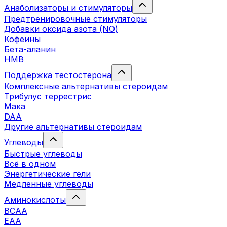
Анаболизаторы и стимуляторы
Предтренировочные стимуляторы
Добавки оксида азота (NO)
Кофеины
Бета-аланин
HMB
Поддержка тестостерона
Комплексные альтернативы стероидам
Трибулус террестрис
Мака
DAA
Другие альтернативы стероидам
Углеводы
Быстрые углеводы
Всё в одном
Энергетические гели
Медленные углеводы
Аминокислоты
BCAA
EAA