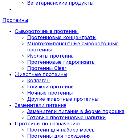
Вегетарианские продукты
Протеины
Сывороточные протеины
Протеиновые концентраты
Многокомпонентные сывороточные
протеины
Изоляты протеина
Протеиновые гидролизаты
Протеины Clear
Животные протеины
Коллаген
Говяжьи протеины
Ночные протеины
Другие животные протеины
Заменители питания
Заменители питания в форме порошка
Готовые протеиновые напитки
Протеины по назначению
Протеин для набора массы
Протеины для похудения