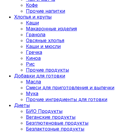
Кофе
Прочие напитки
Хлопья и крупы
Каши
Макаронные изделия
Гранола
Овсяные хлопья
Каши и мюсли
Гречка
Киноа
Рис
Прочие продукты
Добавки для готовки
Масла
Смеси для приготовления и выпечки
Мука
Прочие ингредиенты для готовки
Диеты
БИО Продукты
Веганские продукты
Безглютеновые продукты
Безлактозные продукты