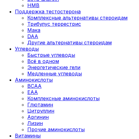
HMB
Поддержка тестостерона
Комплексные альтернативы стероидам
Трибулус террестрис
Мака
DAA
Другие альтернативы стероидам
Углеводы
Быстрые углеводы
Всё в одном
Энергетические гели
Медленные углеводы
Аминокислоты
BCAA
EAA
Комплексные аминокислоты
Глютамин
Цитруллин
Аргинин
Лизин
Прочие аминокислоты
Витамины