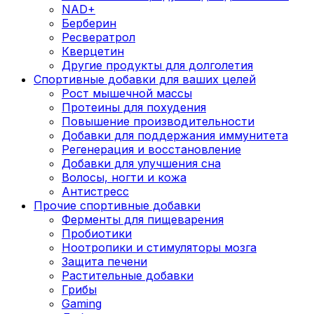
NAD+
Берберин
Ресвератрол
Кверцетин
Другие продукты для долголетия
Спортивные добавки для ваших целей
Рост мышечной массы
Протеины для похудения
Повышение производительности
Добавки для поддержания иммунитета
Регенерация и восстановление
Добавки для улучшения сна
Волосы, ногти и кожа
Антистресс
Прочие спортивные добавки
Ферменты для пищеварения
Пробиотики
Ноотропики и стимуляторы мозга
Защита печени
Растительные добавки
Грибы
Gaming