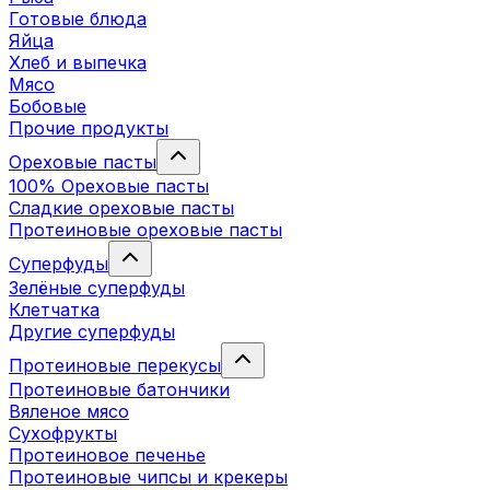
Готовые блюда
Яйца
Хлеб и выпечка
Мясо
Бобовые
Прочие продукты
Ореховые пасты
100% Ореховые пасты
Сладкие ореховые пасты
Протеиновые ореховые пасты
Суперфуды
Зелёные суперфуды
Клетчатка
Другие суперфуды
Протеиновые перекусы
Протеиновые батончики
Вяленое мясо
Сухофрукты
Протеиновое печенье
Протеиновые чипсы и крекеры