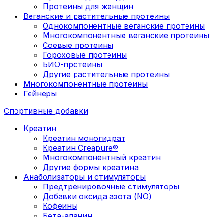
Протеины для женщин
Веганские и растительные протеины
Однокомпонентные веганские протеины
Многокомпонентные веганские протеины
Соевые протеины
Гороховые протеины
БИО-протеины
Другие растительные протеины
Многокомпонентные протеины
Гейнеры
Спортивные добавки
Креатин
Креатин моногидрат
Креатин Creapure®
Многокомпонентный креатин
Другие формы креатина
Анаболизаторы и стимуляторы
Предтренировочные стимуляторы
Добавки оксида азота (NO)
Кофеины
Бета-аланин