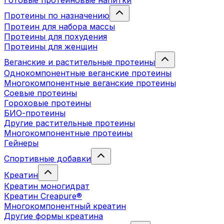
Готовые протеиновые напитки
Протеины по назначению
Протеин для набора массы
Протеины для похудения
Протеины для женщин
Веганские и растительные протеины
Однокомпонентные веганские протеины
Многокомпонентные веганские протеины
Соевые протеины
Гороховые протеины
БИО-протеины
Другие растительные протеины
Многокомпонентные протеины
Гейнеры
Спортивные добавки
Креатин
Креатин моногидрат
Креатин Creapure®
Многокомпонентный креатин
Другие формы креатина