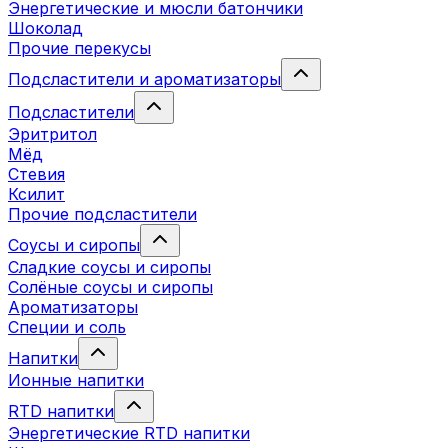
Энергетические и мюсли батончики
Шоколад
Прочие перекусы
Подсластители и ароматизаторы
Подсластители
Эритритол
Мёд
Стевия
Ксилит
Прочие подсластители
Соусы и сиропы
Сладкие соусы и сиропы
Солёные соусы и сиропы
Ароматизаторы
Специи и соль
Напитки
Ионные напитки
RTD напитки
Энергетические RTD напитки