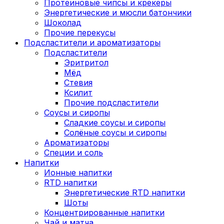
Протеиновые чипсы и крекеры
Энергетические и мюсли батончики
Шоколад
Прочие перекусы
Подсластители и ароматизаторы
Подсластители
Эритритол
Мёд
Стевия
Ксилит
Прочие подсластители
Соусы и сиропы
Сладкие соусы и сиропы
Солёные соусы и сиропы
Ароматизаторы
Специи и соль
Напитки
Ионные напитки
RTD напитки
Энергетические RTD напитки
Шоты
Концентрированные напитки
Чай и матча