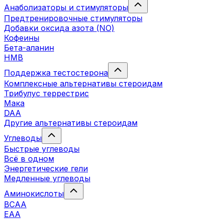
Анаболизаторы и стимуляторы
Предтренировочные стимуляторы
Добавки оксида азота (NO)
Кофеины
Бета-аланин
HMB
Поддержка тестостерона
Комплексные альтернативы стероидам
Трибулус террестрис
Мака
DAA
Другие альтернативы стероидам
Углеводы
Быстрые углеводы
Всё в одном
Энергетические гели
Медленные углеводы
Аминокислоты
BCAA
EAA