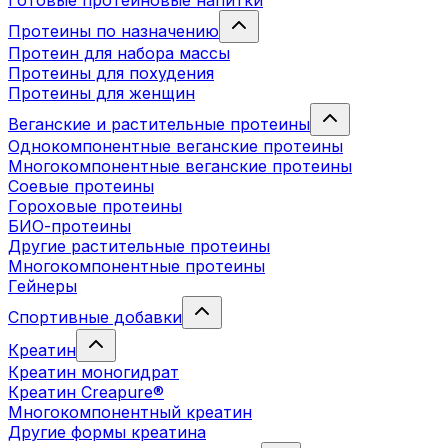
Готовые протеиновые напитки
Протеины по назначению
Протеин для набора массы
Протеины для похудения
Протеины для женщин
Веганские и растительные протеины
Однокомпонентные веганские протеины
Многокомпонентные веганские протеины
Соевые протеины
Гороховые протеины
БИО-протеины
Другие растительные протеины
Многокомпонентные протеины
Гейнеры
Спортивные добавки
Креатин
Креатин моногидрат
Креатин Creapure®
Многокомпонентный креатин
Другие формы креатина