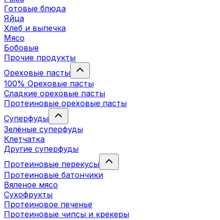
Готовые блюда
Яйца
Хлеб и выпечка
Мясо
Бобовые
Прочие продукты
Ореховые пасты
100% Ореховые пасты
Сладкие ореховые пасты
Протеиновые ореховые пасты
Суперфуды
Зелёные суперфуды
Клетчатка
Другие суперфуды
Протеиновые перекусы
Протеиновые батончики
Вяленое мясо
Сухофрукты
Протеиновое печенье
Протеиновые чипсы и крекеры