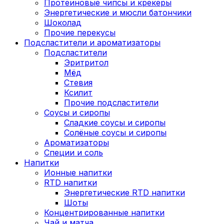
Протеиновые чипсы и крекеры
Энергетические и мюсли батончики
Шоколад
Прочие перекусы
Подсластители и ароматизаторы
Подсластители
Эритритол
Мёд
Стевия
Ксилит
Прочие подсластители
Соусы и сиропы
Сладкие соусы и сиропы
Солёные соусы и сиропы
Ароматизаторы
Специи и соль
Напитки
Ионные напитки
RTD напитки
Энергетические RTD напитки
Шоты
Концентрированные напитки
Чай и матча