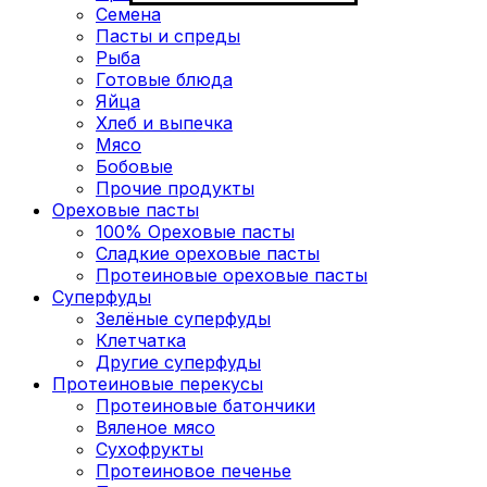
Семена
Пасты и спреды
Рыба
Готовые блюда
Яйца
Хлеб и выпечка
Мясо
Бобовые
Прочие продукты
Ореховые пасты
100% Ореховые пасты
Сладкие ореховые пасты
Протеиновые ореховые пасты
Суперфуды
Зелёные суперфуды
Клетчатка
Другие суперфуды
Протеиновые перекусы
Протеиновые батончики
Вяленое мясо
Сухофрукты
Протеиновое печенье