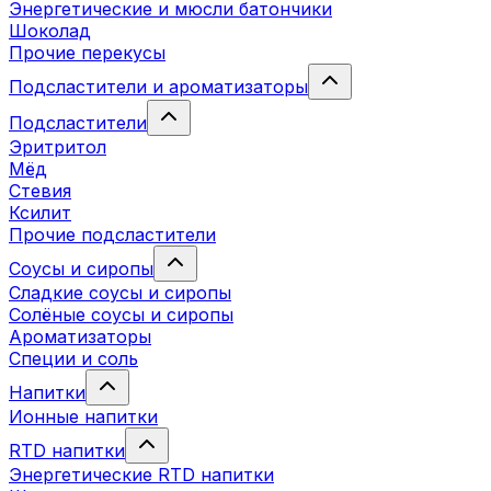
Энергетические и мюсли батончики
Шоколад
Прочие перекусы
Подсластители и ароматизаторы
Подсластители
Эритритол
Мёд
Стевия
Ксилит
Прочие подсластители
Соусы и сиропы
Сладкие соусы и сиропы
Солёные соусы и сиропы
Ароматизаторы
Специи и соль
Напитки
Ионные напитки
RTD напитки
Энергетические RTD напитки