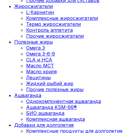
Прочие добавки для суставов
Жиросжигатели
L-Карнитин
Комплексные жиросжигатели
Термо жиросжигатели
Контроль аппетита
Прочие жиросжигатели
Полезные жиры
Омега 3
Омега 3-6-9
CLA и HCA
Масло МСТ
Масло криля
Лецитины
Жидкий рыбий жир
Прочие полезные жиры
Ашваганда
Однокомпонентная ашваганда
Ашваганда KSM-66®
БИО ашваганда
Комплексная ашваганда
Добавки для долголетия
Комплексные продукты для долголетия