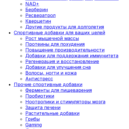
NAD+
Берберин
Ресвератрол
Кверцетин
Другие продукты для долголетия
Спортивные добавки для ваших целей
Рост мышечной массы
Протеины для похудения
Повышение производительности
Добавки для поддержания иммунитета
Регенерация и восстановление
Добавки для улучшения сна
Волосы, ногти и кожа
Антистресс
Прочие спортивные добавки
Ферменты для пищеварения
Пробиотики
Ноотропики и стимуляторы мозга
Защита печени
Растительные добавки
Грибы
Gaming