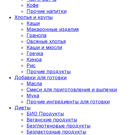
Кофе
Прочие напитки
Хлопья и крупы
Каши
Макаронные изделия
Гранола
Овсяные хлопья
Каши и мюсли
Гречка
Киноа
Рис
Прочие продукты
Добавки для готовки
Масла
Смеси для приготовления и выпечки
Мука
Прочие ингредиенты для готовки
Диеты
БИО Продукты
Веганские продукты
Безглютеновые продукты
Безлактозные продукты