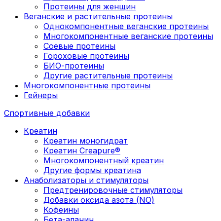
Протеины для женщин
Веганские и растительные протеины
Однокомпонентные веганские протеины
Многокомпонентные веганские протеины
Соевые протеины
Гороховые протеины
БИО-протеины
Другие растительные протеины
Многокомпонентные протеины
Гейнеры
Спортивные добавки
Креатин
Креатин моногидрат
Креатин Creapure®
Многокомпонентный креатин
Другие формы креатина
Анаболизаторы и стимуляторы
Предтренировочные стимуляторы
Добавки оксида азота (NO)
Кофеины
Бета-аланин