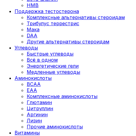
HMB
Поддержка тестостерона
Комплексные альтернативы стероидам
Трибулус террестрис
Мака
DAA
Другие альтернативы стероидам
Углеводы
Быстрые углеводы
Всё в одном
Энергетические гели
Медленные углеводы
Аминокислоты
BCAA
EAA
Комплексные аминокислоты
Глютамин
Цитруллин
Аргинин
Лизин
Прочие аминокислоты
Витамины