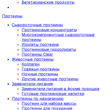
Вегетарианские продукты
Протеины
Сывороточные протеины
Протеиновые концентраты
Многокомпонентные сывороточные
протеины
Изоляты протеина
Протеиновые гидролизаты
Протеины Clear
Животные протеины
Коллаген
Говяжьи протеины
Ночные протеины
Другие животные протеины
Заменители питания
Заменители питания в форме порошка
Готовые протеиновые напитки
Протеины по назначению
Протеин для набора массы
Протеины для похудения