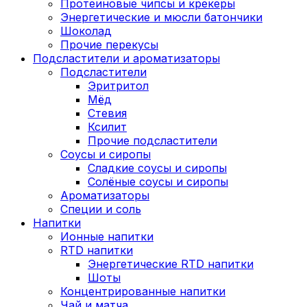
Протеиновые чипсы и крекеры
Энергетические и мюсли батончики
Шоколад
Прочие перекусы
Подсластители и ароматизаторы
Подсластители
Эритритол
Мёд
Стевия
Ксилит
Прочие подсластители
Соусы и сиропы
Сладкие соусы и сиропы
Солёные соусы и сиропы
Ароматизаторы
Специи и соль
Напитки
Ионные напитки
RTD напитки
Энергетические RTD напитки
Шоты
Концентрированные напитки
Чай и матча