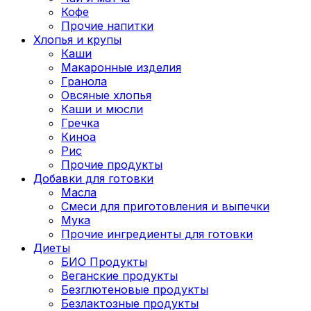
Кофе
Прочие напитки
Хлопья и крупы
Каши
Макаронные изделия
Гранола
Овсяные хлопья
Каши и мюсли
Гречка
Киноа
Рис
Прочие продукты
Добавки для готовки
Масла
Смеси для приготовления и выпечки
Мука
Прочие ингредиенты для готовки
Диеты
БИО Продукты
Веганские продукты
Безглютеновые продукты
Безлактозные продукты