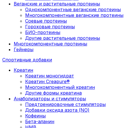
Веганские и растительные протеины
Однокомпонентные веганские протеины
Многокомпонентные веганские протеины
Соевые протеины
Гороховые протеины
БИО-протеины
Другие растительные протеины
Многокомпонентные протеины
Гейнеры
Спортивные добавки
Креатин
Креатин моногидрат
Креатин Creapure®
Многокомпонентный креатин
Другие формы креатина
Анаболизаторы и стимуляторы
Предтренировочные стимуляторы
Добавки оксида азота (NO)
Кофеины
Бета-аланин
HMB