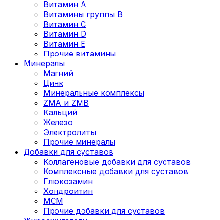
Витамин А
Витамины группы В
Витамин C
Витамин D
Витамин Е
Прочие витамины
Минералы
Магний
Цинк
Минеральные комплексы
ZMA и ZMB
Кальций
Железо
Электролиты
Прочие минералы
Добавки для суставов
Коллагеновые добавки для суставов
Комплексные добавки для суставов
Глюкозамин
Хондроитин
MCM
Прочие добавки для суставов