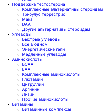
Поддержка тестостерона
Комплексные альтернативы стероидам
Трибулус террестрис
Мака
DAA
Другие альтернативы стероидам
Углеводы
Быстрые углеводы
Всё в одном
Энергетические гели
Медленные углеводы
Аминокислоты
BCAA
EAA
Комплексные аминокислоты
Глютамин
Цитруллин
Аргинин
Лизин
Прочие аминокислоты
Витамины
Витаминные комплексы