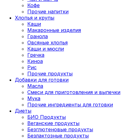
Кофе
Прочие напитки
Хлопья и крупы
Каши
Макаронные изделия
Гранола
Овсяные хлопья
Каши и мюсли
Гречка
Киноа
Рис
Прочие продукты
Добавки для готовки
Масла
Смеси для приготовления и выпечки
Мука
Прочие ингредиенты для готовки
Диеты
БИО Продукты
Веганские продукты
Безглютеновые продукты
Безлактозные продукты