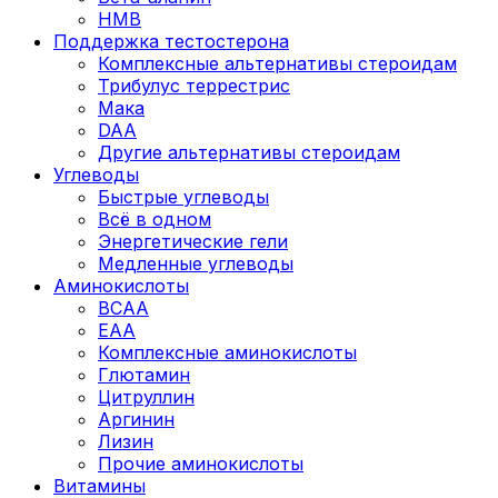
HMB
Поддержка тестостерона
Комплексные альтернативы стероидам
Трибулус террестрис
Мака
DAA
Другие альтернативы стероидам
Углеводы
Быстрые углеводы
Всё в одном
Энергетические гели
Медленные углеводы
Аминокислоты
BCAA
EAA
Комплексные аминокислоты
Глютамин
Цитруллин
Аргинин
Лизин
Прочие аминокислоты
Витамины