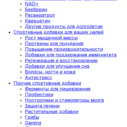
NAD+
Берберин
Ресвератрол
Кверцетин
Другие продукты для долголетия
Спортивные добавки для ваших целей
Рост мышечной массы
Протеины для похудения
Повышение производительности
Добавки для поддержания иммунитета
Регенерация и восстановление
Добавки для улучшения сна
Волосы, ногти и кожа
Антистресс
Прочие спортивные добавки
Ферменты для пищеварения
Пробиотики
Ноотропики и стимуляторы мозга
Защита печени
Растительные добавки
Грибы
Gaming