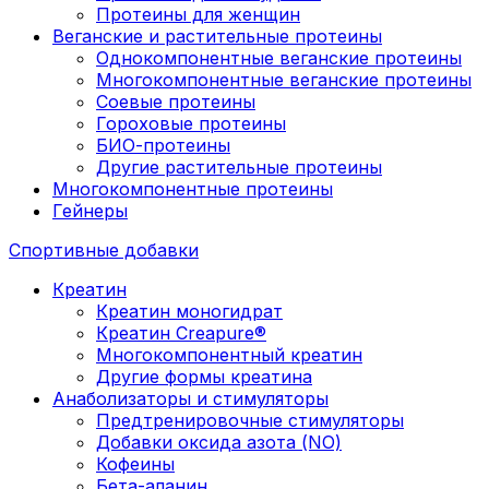
Протеины для женщин
Веганские и растительные протеины
Однокомпонентные веганские протеины
Многокомпонентные веганские протеины
Соевые протеины
Гороховые протеины
БИО-протеины
Другие растительные протеины
Многокомпонентные протеины
Гейнеры
Спортивные добавки
Креатин
Креатин моногидрат
Креатин Creapure®
Многокомпонентный креатин
Другие формы креатина
Анаболизаторы и стимуляторы
Предтренировочные стимуляторы
Добавки оксида азота (NO)
Кофеины
Бета-аланин