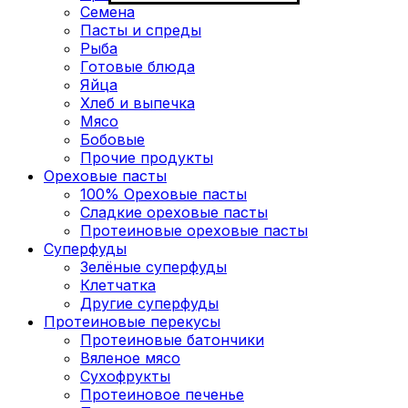
Семена
Пасты и спреды
Рыба
Готовые блюда
Яйца
Хлеб и выпечка
Мясо
Бобовые
Прочие продукты
Ореховые пасты
100% Ореховые пасты
Сладкие ореховые пасты
Протеиновые ореховые пасты
Суперфуды
Зелёные суперфуды
Клетчатка
Другие суперфуды
Протеиновые перекусы
Протеиновые батончики
Вяленое мясо
Сухофрукты
Протеиновое печенье