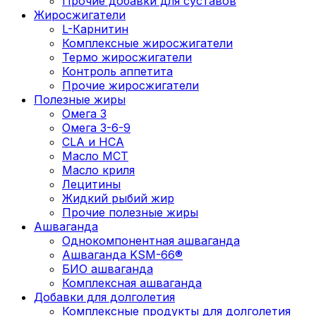
Прочие добавки для суставов
Жиросжигатели
L-Карнитин
Комплексные жиросжигатели
Термо жиросжигатели
Контроль аппетита
Прочие жиросжигатели
Полезные жиры
Омега 3
Омега 3-6-9
CLA и HCA
Масло МСТ
Масло криля
Лецитины
Жидкий рыбий жир
Прочие полезные жиры
Ашваганда
Однокомпонентная ашваганда
Ашваганда KSM-66®
БИО ашваганда
Комплексная ашваганда
Добавки для долголетия
Комплексные продукты для долголетия