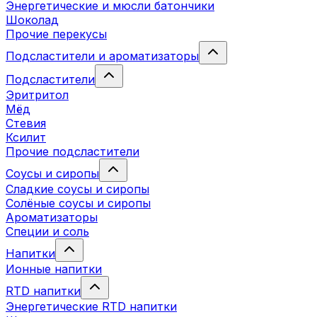
Энергетические и мюсли батончики
Шоколад
Прочие перекусы
Подсластители и ароматизаторы
Подсластители
Эритритол
Мёд
Стевия
Ксилит
Прочие подсластители
Соусы и сиропы
Сладкие соусы и сиропы
Солёные соусы и сиропы
Ароматизаторы
Специи и соль
Напитки
Ионные напитки
RTD напитки
Энергетические RTD напитки