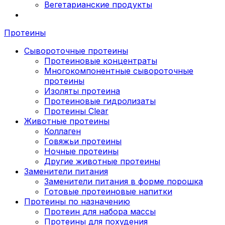
Вегетарианские продукты
Протеины
Сывороточные протеины
Протеиновые концентраты
Многокомпонентные сывороточные
протеины
Изоляты протеина
Протеиновые гидролизаты
Протеины Clear
Животные протеины
Коллаген
Говяжьи протеины
Ночные протеины
Другие животные протеины
Заменители питания
Заменители питания в форме порошка
Готовые протеиновые напитки
Протеины по назначению
Протеин для набора массы
Протеины для похудения