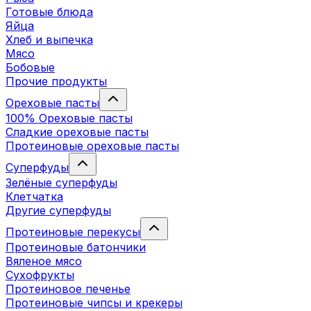
Готовые блюда
Яйца
Хлеб и выпечка
Мясо
Бобовые
Прочие продукты
Ореховые пасты
100% Ореховые пасты
Сладкие ореховые пасты
Протеиновые ореховые пасты
Суперфуды
Зелёные суперфуды
Клетчатка
Другие суперфуды
Протеиновые перекусы
Протеиновые батончики
Вяленое мясо
Сухофрукты
Протеиновое печенье
Протеиновые чипсы и крекеры