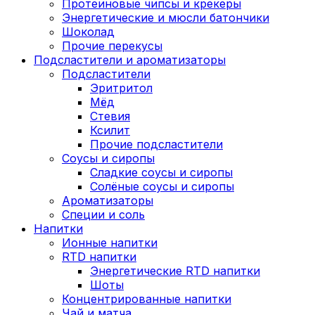
Протеиновые чипсы и крекеры
Энергетические и мюсли батончики
Шоколад
Прочие перекусы
Подсластители и ароматизаторы
Подсластители
Эритритол
Мёд
Стевия
Ксилит
Прочие подсластители
Соусы и сиропы
Сладкие соусы и сиропы
Солёные соусы и сиропы
Ароматизаторы
Специи и соль
Напитки
Ионные напитки
RTD напитки
Энергетические RTD напитки
Шоты
Концентрированные напитки
Чай и матча