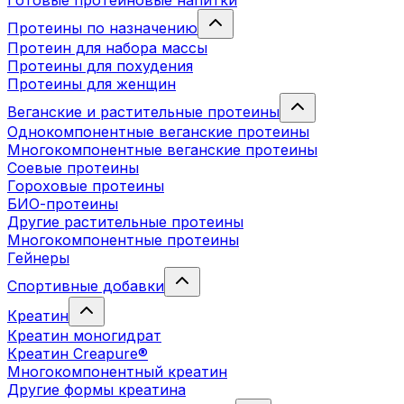
Готовые протеиновые напитки
Протеины по назначению
Протеин для набора массы
Протеины для похудения
Протеины для женщин
Веганские и растительные протеины
Однокомпонентные веганские протеины
Многокомпонентные веганские протеины
Соевые протеины
Гороховые протеины
БИО-протеины
Другие растительные протеины
Многокомпонентные протеины
Гейнеры
Спортивные добавки
Креатин
Креатин моногидрат
Креатин Creapure®
Многокомпонентный креатин
Другие формы креатина