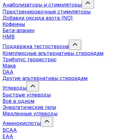
Анаболизаторы и стимуляторы
Предтренировочные стимуляторы
Добавки оксида азота (NO)
Кофеины
Бета-аланин
HMB
Поддержка тестостерона
Комплексные альтернативы стероидам
Трибулус террестрис
Мака
DAA
Другие альтернативы стероидам
Углеводы
Быстрые углеводы
Всё в одном
Энергетические гели
Медленные углеводы
Аминокислоты
BCAA
EAA